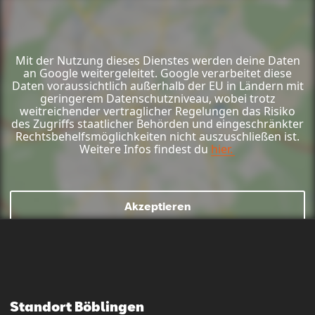
Mit der Nutzung dieses Dienstes werden deine Daten
an Google weitergeleitet. Google verarbeitet diese
Daten voraussichtlich außerhalb der EU in Ländern mit
geringerem Datenschutzniveau, wobei trotz
weitreichender vertraglicher Regelungen das Risiko
des Zugriffs staatlicher Behörden und eingeschränkter
Rechtsbehelfsmöglichkeiten nicht auszuschließen ist.
Weitere Infos findest du
hier.
Akzeptieren
Mail schreiben
Kontaktformular
Anrufen
Standort Böblingen